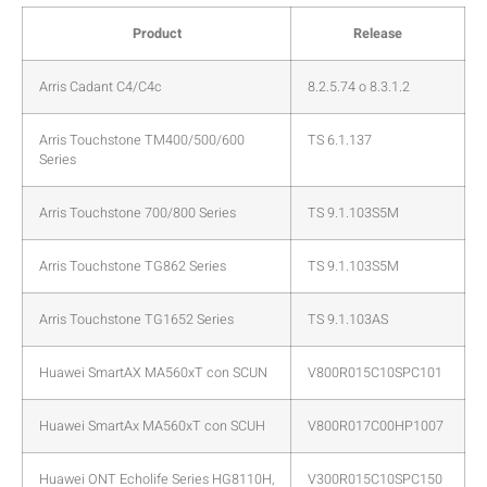
Product
Release
Arris Cadant C4/C4c
8.2.5.74 o 8.3.1.2
Arris Touchstone TM400/500/600
TS 6.1.137
Series
Arris Touchstone 700/800 Series
TS 9.1.103S5M
Arris Touchstone TG862 Series
TS 9.1.103S5M
Arris Touchstone TG1652 Series
TS 9.1.103AS
Huawei SmartAX MA560xT con SCUN
V800R015C10SPC101
Huawei SmartAx MA560xT con SCUH
V800R017C00HP1007
Huawei ONT Echolife Series HG8110H,
V300R015C10SPC150