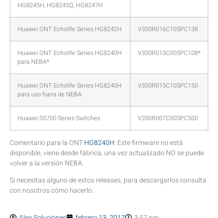
HG8245H, HG8245Q, HG8247H
Huawei ONT Echolife Series HG8242H
V300R016C10SPC138
Huawei ONT Echolife Series HG8240H
V300R013C00SPC108*
para NEBA*
Huawei ONT Echolife Series HG8240H
V300R015C10SPC150
para uso fuera de NEBA
Huawei S5700 Series Switches
V200R007C00SPC500
Comentario para la ONT
HG8240H
: Este firmware no está
disponible, viene desde fábrica, una vez actualizado NO se puede
volver a la versión NEBA.
Si necesitas alguno de estos releases, para descargarlos consulta
con nosotros cómo hacerlo.
Alea Soluciones
febrero 13, 2017
3:57 pm