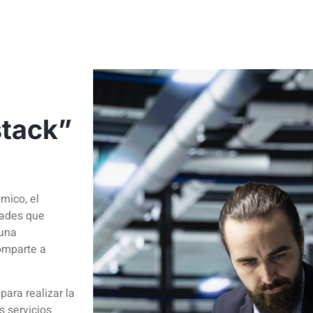
stack”
mico, el
dades que
 una
omparte a
ara realizar la
s servicios