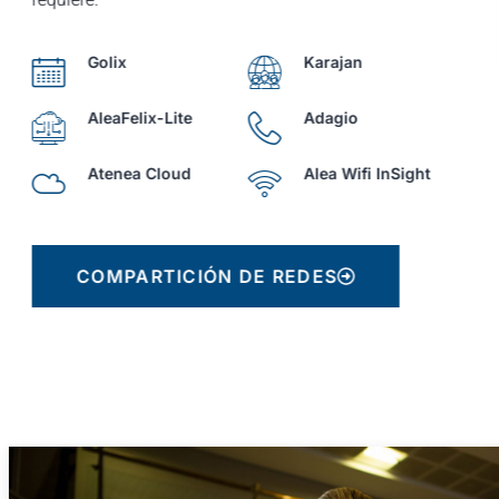
requiere.
Golix
Karajan
AleaFelix-Lite
Adagio
Atenea Cloud
Alea Wifi InSight
COMPARTICIÓN DE REDES