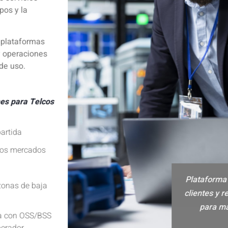
pos y la
 plataformas
y operaciones
de uso.
es para Telcos
artida
los mercados
Plataforma
zonas de baja
clientes y 
para ma
la con OSS/BSS
erador