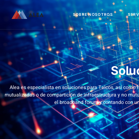
SOBRE NOSOTROS
SERV
Solu
Alea es especialista en soluciones para Telcos, así como
mutualizadas o de compartición de infraestructura y no mut
el broadband forum y contando con un