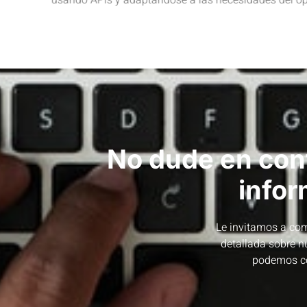
No dude en con
infor
Le invitamos a co
detallada sobre n
podemos co