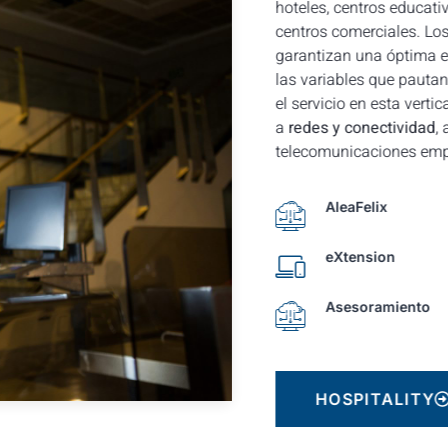
hoteles, centros educativ
centros comerciales. Los
garantizan una óptima ex
las variables que pautan
el servicio en esta vertica
a
redes y conectividad
,
telecomunicaciones empr
AleaFelix
eXtension
Asesoramiento
HOSPITALITY