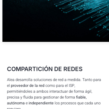
COMPARTICIÓN DE REDES
Alea desarrolla soluciones de red a medida. Tanto para
el
proveedor de la red
como para el ISP,
permitiéndoles a ambos interactuar de forma ágil,
precisa y fluida para gestionar de forma
fiable,
autónoma
e
independiente
los procesos que cada uno