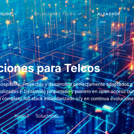
ICIOS
SOLUCIONES TELCO
ALEASHOP
ciones para Telcos
 hospitality. Proyectos y desarrollos perfectamente adaptados
ualizadas.P Desarrollo propietario y pionero en open access c
 completo full stack estandarizado o/y en continua evolución
Inicio
Soluciones