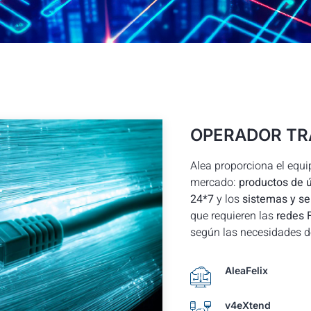
OPERADOR TR
Alea proporciona el eq
mercado:
productos de ú
24*7
y los
sistemas y se
que requieren las
redes
según las necesidades d
AleaFelix
v4eXtend