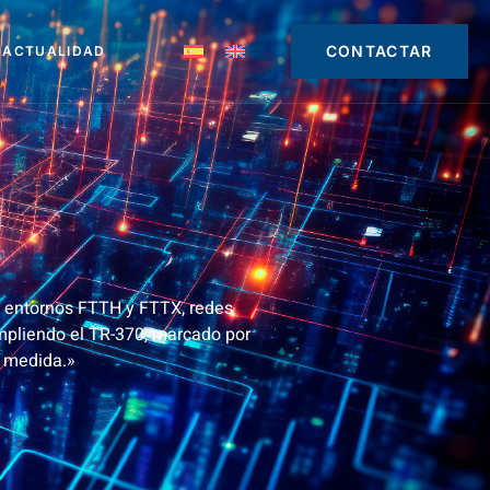
CONTACTAR
ACTUALIDAD
 a entornos FTTH y FTTX, redes
umpliendo el TR-370, marcado por
a medida.»