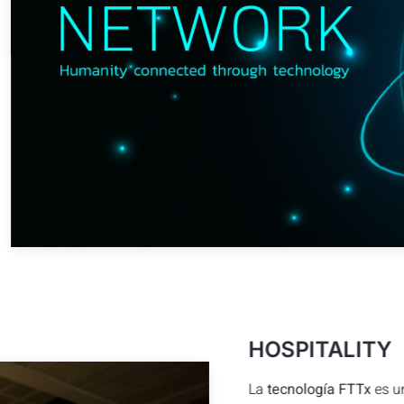
HOSPITALITY
La
tecnología FTTx
es un