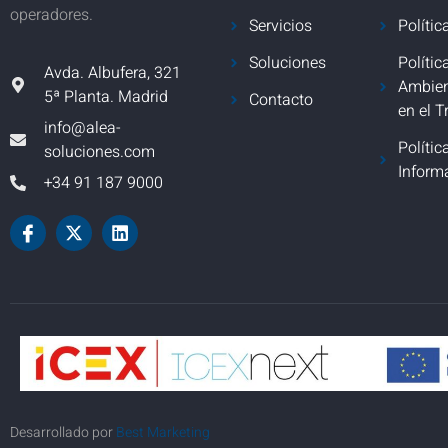
operadores.
Servicios
Polític
Soluciones
Polític
Avda. Albufera, 321
Ambien
5ª Planta. Madrid
Contacto
en el T
info@alea-
Polític
soluciones.com
Inform
+34 91 187 9000
Desarrollado por
Best Marketing