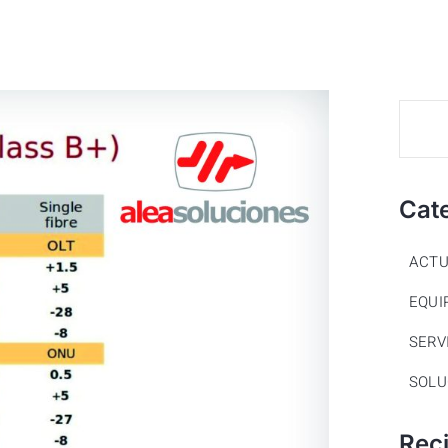
Cat
ACTU
EQUI
SERV
SOLU
Rec