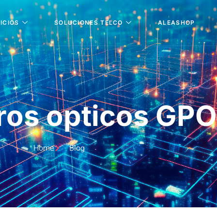
ICIOS
SOLUCIONES TELCO
ALEASHOP
ros opticos GP
Home
Blog