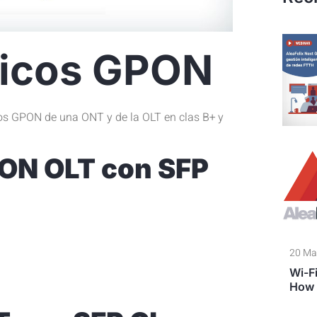
ticos GPON
os GPON de una ONT y de la OLT en clas B+ y
PON OLT con SFP
20 Ma
Wi-Fi
How 