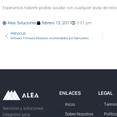
Esperamos haberle podido ayudar con cualquier duda de esto
Alea Soluciones
febrero 13, 2017
5:01 pm
PREVIOUS
Software Firmware Releases recomendados por fabricantes
ENLACES
LEGAL
Inicio
Termin
Servicios y soluciones
Sobre Nosotros
Polític
integrales para