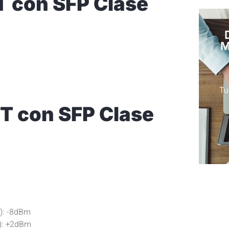
T con SFP Clase
M
Tu
T con SFP Clase
m): -8dBm
): +2dBm