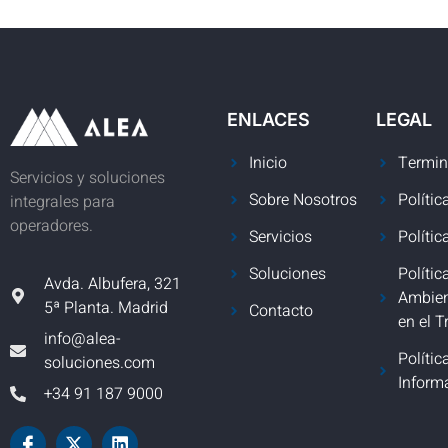
ENLACES
LEGAL
Inicio
Termin
Servicios y soluciones
Sobre Nosotros
Polític
integrales para
operadores.
Servicios
Polític
Soluciones
Polític
Avda. Albufera, 321
Ambien
5ª Planta. Madrid
Contacto
en el T
info@alea-
Polític
soluciones.com
Inform
+34 91 187 9000