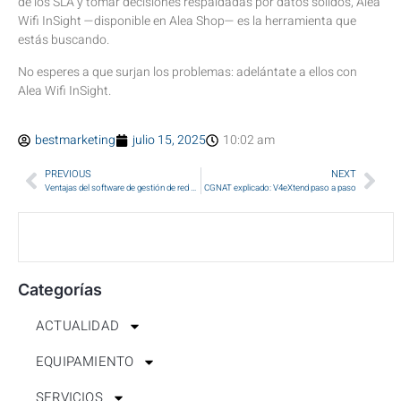
de los SLA y tomar decisiones respaldadas por datos sólidos, Alea
Wifi InSight —disponible en Alea Shop— es la herramienta que
estás buscando.
No esperes a que surjan los problemas: adelántate a ellos con
Alea Wifi InSight.
bestmarketing
julio 15, 2025
10:02 am
PREVIOUS
NEXT
Ventajas del software de gestión de red AleaFelix
CGNAT explicado: V4eXtend paso a paso
Categorías
ACTUALIDAD
EQUIPAMIENTO
SERVICIOS