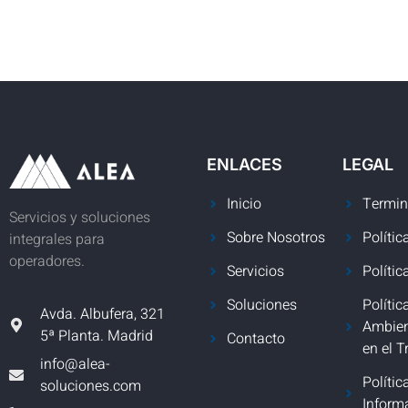
ENLACES
LEGAL
Inicio
Termin
Servicios y soluciones
Sobre Nosotros
Polític
integrales para
operadores.
Servicios
Polític
Soluciones
Polític
Avda. Albufera, 321
Ambien
5ª Planta. Madrid
Contacto
en el T
info@alea-
Polític
soluciones.com
Inform