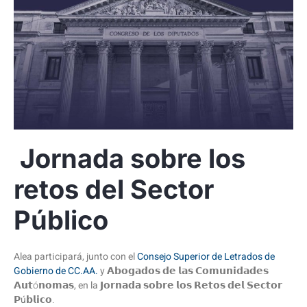
Jornada sobre los
retos del Sector
Público
Alea participará, junto con el
Consejo Superior de Letrados de
Gobierno de CC.AA.
y
𝗔𝗯𝗼𝗴𝗮𝗱𝗼𝘀 𝗱𝗲 𝗹𝗮𝘀 𝗖𝗼𝗺𝘂𝗻𝗶𝗱𝗮𝗱𝗲𝘀
𝗔𝘂𝘁ó𝗻𝗼𝗺𝗮𝘀
, en la 𝗝𝗼𝗿𝗻𝗮𝗱𝗮 𝘀𝗼𝗯𝗿𝗲 𝗹𝗼𝘀 𝗥𝗲𝘁𝗼𝘀 𝗱𝗲𝗹 𝗦𝗲𝗰𝘁𝗼𝗿
𝗣ú𝗯𝗹𝗶𝗰𝗼
.