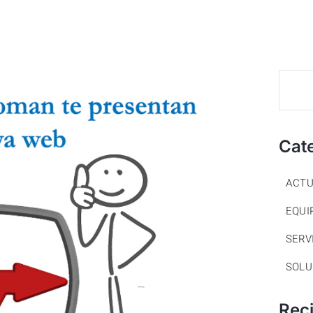
Cat
ACTU
EQUI
SERV
SOLU
Rec