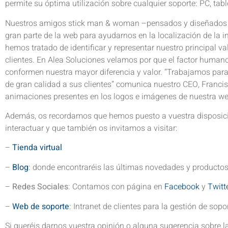
permite su óptima utilización sobre cualquier soporte: PC, tabl
Nuestros amigos stick man & woman –pensados y diseñados
gran parte de la web para ayudarnos en la localización de la i
hemos tratado de identificar y representar nuestro principal val
clientes. En Alea Soluciones velamos por que el factor humano
conformen nuestra mayor diferencia y valor. “Trabajamos para
de gran calidad a sus clientes” comunica nuestro CEO, Franc
animaciones presentes en los logos e imágenes de nuestra web 
Además, os recordamos que hemos puesto a vuestra disposici
interactuar y que también os invitamos a visitar:
–
Tienda virtual
–
Blog
: donde encontraréis las últimas novedades y productos
–
Redes Sociales
: Contamos con página en
Facebook
y
Twitt
–
Web de soporte
: Intranet de clientes para la gestión de so
Si queréis darnos vuestra opinión o alguna sugerencia sobre 