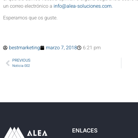
un correo electrónico a
info@alea-soluciones.com.
Esperamos que os guste.
bestmarketing
marzo 7, 2018
6:21 pm
PREVIOUS
Noticia 002
ENLACES