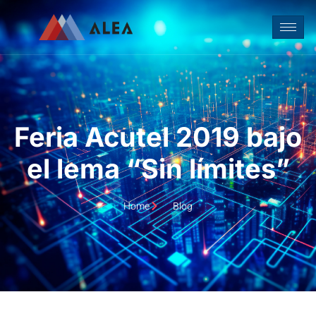
Feria Acutel 2019 bajo
el lema “Sin límites”
Home
Blog