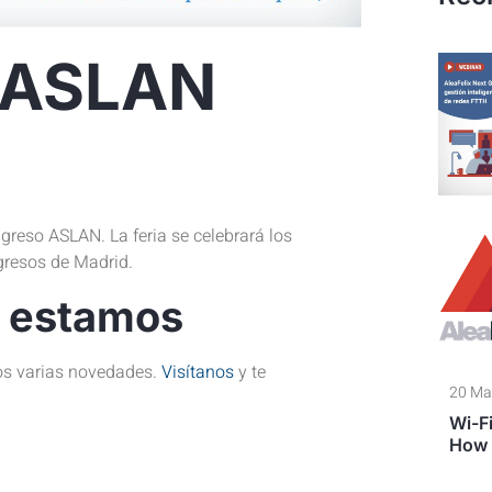
 ASLAN
greso ASLAN. La feria se celebrará los
gresos de Madrid.
e estamos
mos varias novedades.
Visítanos
y te
20 Ma
Wi-Fi
How 