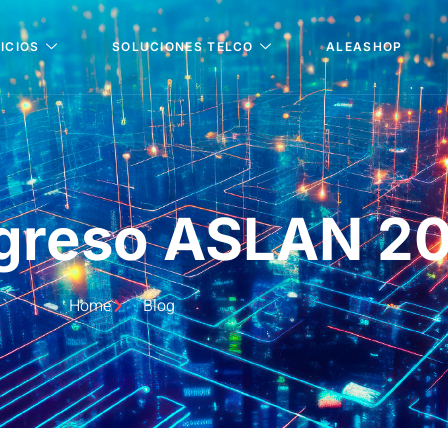
ICIOS
SOLUCIONES TELCO
ALEASHOP
greso ASLAN 20
Home
Blog