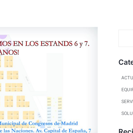
Cat
ACTU
EQUI
SERV
SOLU
Rec